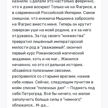
казнили. Сделали это настолько феерично,
что я даже воскрес! Только не на Фагрисе, а
в современной Российской Империи. Самое
смешное, что княжича Мышкина забросило
на Фагрис вместо меня. Теперь он крутит
скверхам уши на моей родине, а я за него
отдуваюсь. За год своего "княжества"
превратил лишённый императорской
милости род в "уважаемый", окончил
первый курс Романовской магической
академии, хоть и не маг… Женился
нечаянно, но это отдельная история,
обзавёлся полезными связями,
расправился со старыми врагами, нажив
себе новых. Сейчас, следующим пунктом в
моём списке "полезных дел" — Подмять под
себя Петроград. Всё бы ничего, но желая
заполучить больше силы я "немного"
облажался… М-да….