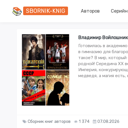
SBORNIK-KNIG
Авторов
Серийн
Владимир Войлошнико
Готовилась в академию 
в гимназию для благоро
такое? В мир, который 
родной! Середина ХХ в
Империя, конкурирующи
медведя, а магия есть, н
Сборник книг авторов
1 374
07.08.2026