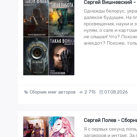
Сергей Вишневский -
Однажды белорус, укра
далекое будущее. На п
просвещения, науки и з
нулям, о сале и карто
не слышал! Что? Похож
анекдот? Похоже, толь
Сборник книг авторов
2 715
07.08.2026
Сергей Полев - Сборн
Я с первых секунд поп
заговоров и интриг. За