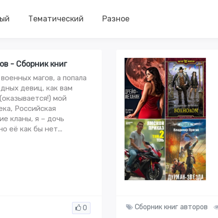
ый
Тематический
Разное
в - Сборник книг
военных магов, а попала
дных девиц, как вам
(оказывается!) мой
ека, Российская
е кланы, я – дочь
о её как бы нет...
Сборник книг авторов
0