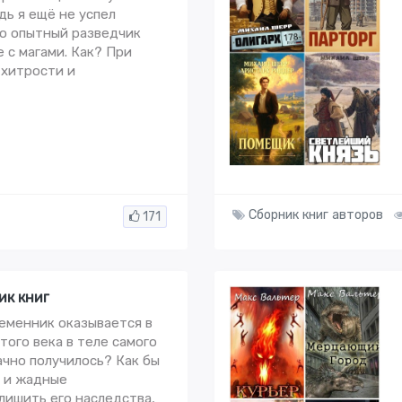
дь я ещё не успел
о опытный разведчик
 с магами. Как? При
 хитрости и
Сборник книг авторов
171
ик книг
еменник оказывается в
того века в теле самого
ачно получилось? Как бы
, и жадные
ишить его наследства,