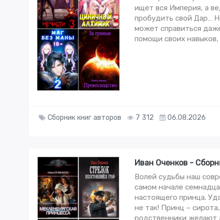
ищет вся Империя, а ве
пробудить свой Дар… Н
может справиться даже
помощи своих навыков,
Сборник книг авторов
7 312
06.08.2026
Иван Оченков - Сборн
Волей судьбы наш совр
самом начале семнадца
настоящего принца. Уд
не так! Принц – сирота
родственники желают л