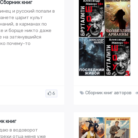
 Сборник книг
инец и русский попали в
ланете царит культ
наний, в карманах по
шке и борще никто даже
е на затянувшийся
ко почему-то
Сборник книг авторов
6
ик книг
адаю в водоворот
 грехи отца меня уже